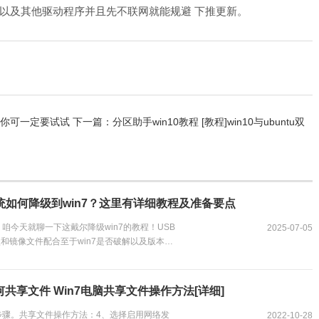
以及其他驱动程序并且先不联网就能规避 下推更新。
方法你可一定要试试
下一篇：
分区助手win10教程 [教程]win10与ubuntu双
系统如何降级到win7？这里有详细教程及准备要点
咱今天就聊一下这戴尔降级win7的教程！USB
2025-07-05
和镜像文件配合至于win7是否破解以及版本
这启动盘后，咱就对电脑来一波操作...
如何共享文件 Win7电脑共享文件操作方法[详细]
步骤。共享文件操作方法：4、选择启用网络发
2022-10-28