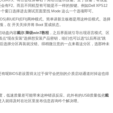
还会有F2。而且不同机型有可能是不一样的按键。例如Dell XPS12
一个窗口选择进去测试页面里找 Mode 这么一个选项即可。
IOS)和UEFI(EFI)两种模式。简单讲新主板都是用这种后模式。选择
项，在 开关关掉并将 Boot 置成状态。
读启动盘内容
戴尔 降级win7教程
，之后界面就引导出现语言模式、区
着点“现在安装”选择想安装产品密钥，咱们也可以选“以后再说”跳
后选择分区再装就没错。得稍微注意的一点来着这分区，选那种未
打勾还有呢BIOS若设置得太过于保守会把别的介质启动通道封掉这也得
度，低速质量差可能带来这种错误反应。此外有的USB质量低劣
戴
进入就得及时在社区里发布信息咨询咋个解决哩。