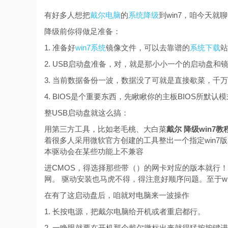
有好多人想把
戴尔电脑
的
系统降级
到win7，咱今天就
降级前你得做足准备：
1. 准备好
win7系统
镜像文件，可以去靠谱的
系统下载
站
2. USB启动盘准备，对，就是那小小一个的启动盘和
3. 当前数据备份一波，数据没了可就是直接歇菜，千
4. BIOS是个重要东西，先瞅瞅你的主板BIOS所默认
整USB启动盘就这么搞：
用第三方工具，比如老毛桃、大白菜
戴尔 降级win7教
着很多人采用微软官方创建的工具整出一个指定win
本驱动会在某些功能上不兼容
进CMOS，得选择那些带（）的网卡对应的版本就行！要
网。 驱动安装也马虎不得，得注意好顺序问题。至于w
在有了这启动盘后，咱就对电脑来一波操作
1. 长按电源，把戴尔电脑给开机或者重启都行。
2. 一睁眼就要在开机那个戴尔徽标出来就得猛按按键