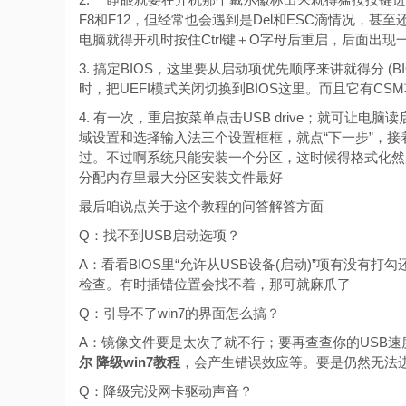
F8和F12，但经常也会遇到是Del和ESC滴情况，甚至
电脑就得开机时按住Ctrl键＋O字母后重启，后面出现
3. 搞定BIOS，这里要从启动项优先顺序来讲就得分 (B
时，把UEFI模式关闭切换到BIOS这里。而且它有CSM
4. 有一次，重启按菜单点击USB drive；就可让电脑
域设置和选择输入法三个设置框框，就点“下一步”，接
过。不过啊系统只能安装一个分区，这时候得格式化然
分配内存里最大分区安装文件最好
最后咱说点关于这个教程的问答解答方面
Q：找不到USB启动选项？
A：看看BIOS里“允许从USB设备(启动)”项有没有
检查。有时插错位置会找不着，那可就麻爪了
Q：引导不了win7的界面怎么搞？
A：镜像文件要是太次了就不行；要再查查你的USB速
尔 降级win7教程
，会产生错误效应等。要是仍然无法
Q：降级完没网卡驱动声音？