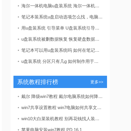
海尔一体机电脑u盘装系统 海尔一体机电脑U盘安装系统全攻略：简单步骤轻松搞定
笔记本装系统u盘启动选项怎么找，电脑u盘启动按键设置教程
用u盘装系统 引导菜单 U盘装系统引导菜单怎么设置？识别不了U盘怎么办？
u盘装系统被删数据恢复 恢复硬盘数据的有效方法及常见问题解决技巧全解析
笔记本可以用u盘装系统吗 如何在笔记本电脑上用U盘重装系统？System Home U盘重装Win10教程
u盘装系统 分区只有几g 如何制作用于系统安装的U盘启动盘
系统教程排行榜
更多>>
戴尔 降级win7教程 戴尔电脑系统如何降级到win7？这里有详细教程及准备要点
win7共享设置教程 win7电脑如何共享文件 Win7电脑共享文件操作方法[详细]
win10大白菜装机教程 别再花钱找人装系统啦！超简易U盘装Windows，重装不求人
苹果电脑安装win7教程 PD 16.1