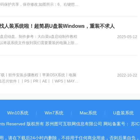
码保护共享，保存修改;如图所示：6、右键想要
如图所示：9、此时共享端就设置完成了，在另外
-4)，就可以看到共享的文件了。...
钱找人装系统啦！超简易U盘装Windows，重装不求人
U盘启动盘。制作参考：大白菜u盘启动制作教程
2025-05-12
以将该系统文件放到我们需要重装的电脑上除了
一键装机”工具。...
下载丨软件安装步骤教程丨苹果OSX系统丨电脑
2022-10-22
片软件丨丨PS丨PR丨AE丨丨WPS丨MAYA
装教程】，在公众号里回复里面的关键词，获取图
c电脑，查看是M芯片或Intel芯片Mac系统，
软件...
|
Win10系统
|
Win7系统
|
Mac系统
|
U盘装系统
.All Rights Reserved 版权所有 苏州图可互联网信息有限公司 网站备案号：
苏IC
，请在下载后24小时内删除，不得用于任何商业用途，否则后果自负，请支