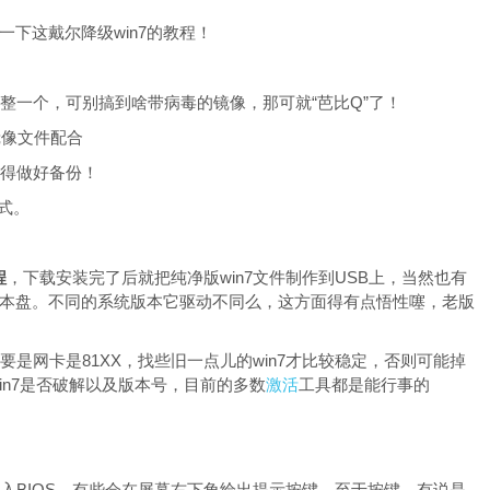
聊一下这戴尔降级win7的教程！
整一个，可别搞到啥带病毒的镜像，那可就“芭比Q”了！
镜像文件配合
万得做好备份！
模式。
程
，下载安装完了后就把纯净版win7文件制作到USB上，当然也有
7版本盘。不同的系统版本它驱动不同么，这方面得有点悟性噻，老版
是网卡是81XX，找些旧一点儿的win7才比较稳定，否则可能掉
in7是否破解以及版本号，目前的多数
激活
工具都是能行事的
进入BIOS。有些会在屏幕右下角给出提示按键。至于按键，有说是