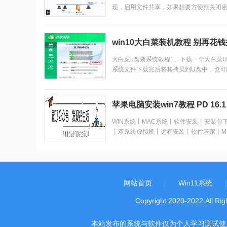
现，启用文件共享，如果想要方便就关闭密
共享的文件夹-》属性-》共享，点击共享;
一台电脑上，启用网络发现和文件共享(步骤1
win10大白菜装机教程 别再花
大白菜u盘装系统教程1、下载一个大白菜
系统文件下载完后将其拷贝到U盘中，也可
系统盘以外的磁盘里。2、打开桌面的“大白菜
苹果电脑安装win7教程 PD 16.1
WIN系统丨MAC系统丨软件安装丨安装包
丨双系统虚拟机丨远程安装丨软件管家丨M1芯
等dmg】软件安装包。2、双击打开【安
文步骤安装教程。如何下载公众号软件教程Ma
屏蔽网站，阻止软件联网Mac系统，如何卸载
网站首页
|
Win11系统
Copyright 2020-2022
本站发布的系统与软件仅为个人学习测试使用