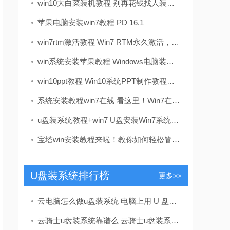
win10大白菜装机教程 别再花钱找人装系统啦！超简易U盘装Windows，重装不求人
苹果电脑安装win7教程 PD 16.1
win7rtm激活教程 Win7 RTM永久激活，别瞎折腾！教你一步到位稳如老狗
win系统安装苹果教程 Windows电脑装苹果系统？手把手教你搞定“黑苹果”
win10ppt教程 Win10系统PPT制作教程：母版设置与实用技巧，提升演示文稿专业性
系统安装教程win7在线 看这里！Win7在线安装全攻略，工程师教你一步步搞定系统
u盘装系统教程+win7 U盘安装Win7系统教程：从工具准备到完成安装，让老旧电脑重获新生
宝塔win安装教程来啦！教你如何轻松管理服务器
U盘装系统排行榜
更多>>
云电脑怎么做u盘装系统 电脑上用 U 盘装系统的详细步骤及注意事项
云骑士u盘装系统靠谱么 云骑士u盘装系统靠谱吗？揭秘一键重装背后的真相