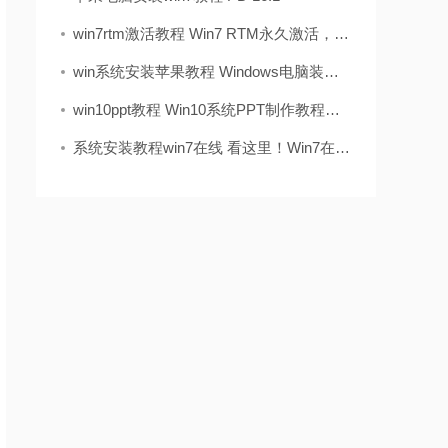
win7rtm激活教程 Win7 RTM永久激活，别瞎折腾！教你一步到位稳如老狗
win系统安装苹果教程 Windows电脑装苹果系统？手把手教你搞定“黑苹果”
win10ppt教程 Win10系统PPT制作教程：母版设置与实用技巧，提升演示文稿专业性
系统安装教程win7在线 看这里！Win7在线安装全攻略，工程师教你一步步搞定系统